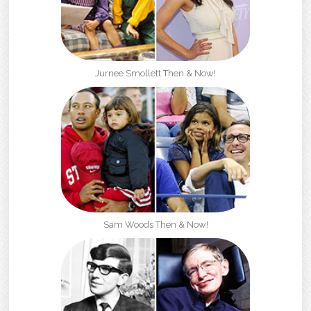
Jurnee Smollett Then & Now!
Sam Woods Then & Now!